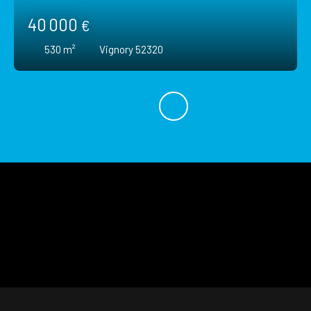
40 000
€
530
m²
Vignory 52320