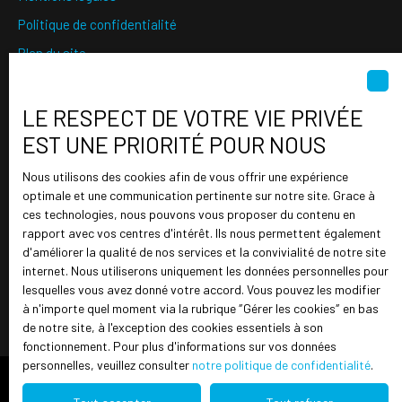
Politique de confidentialité
Plan du site
Gérer les cookies
Propulsé par
LE RESPECT DE VOTRE VIE PRIVÉE
EST UNE PRIORITÉ POUR NOUS
Nous utilisons des cookies afin de vous offrir une expérience
optimale et une communication pertinente sur notre site. Grace à
ces technologies, nous pouvons vous proposer du contenu en
rapport avec vos centres d'intérêt. Ils nous permettent également
5 PLACE DE LA CONCORDE
d'améliorer la qualité de nos services et la convivialité de notre site
52000 CHAUMONT
internet. Nous utiliserons uniquement les données personnelles pour
lesquelles vous avez donné votre accord. Vous pouvez les modifier
à n'importe quel moment via la rubrique ″Gérer les cookies″ en bas
de notre site, à l'exception des cookies essentiels à son
fonctionnement. Pour plus d'informations sur vos données
personnelles, veuillez consulter
notre politique de confidentialité
.