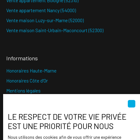
Vente appartement Bologne (52310)
Vente appartement Nancy (54000)
Vente maison Luzy-sur-Marne (52000)
Vente maison Saint-Urbain-Maconcourt (52300)
Informations
Honoraires Haute-Marne
Honoraires Côte d'Or
Mentions légales
Politique de confidentialité
Plan du site
LE RESPECT DE VOTRE VIE PRIVÉE
Gérer les cookies
EST UNE PRIORITÉ POUR NOUS
Propulsé par
Nous utilisons des cookies afin de vous offrir une expérience