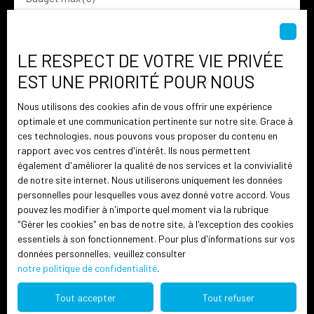
Surface min (m²)
LE RESPECT DE VOTRE VIE PRIVÉE
Pièces min
EST UNE PRIORITÉ POUR NOUS
Nous utilisons des cookies afin de vous offrir une expérience
J'accepte le traitement de mes données personnelles
optimale et une communication pertinente sur notre site. Grace à
conformément au RGPD. Si vous ne souhaitez pas faire
ces technologies, nous pouvons vous proposer du contenu en
l'objet de prospection commerciale par voie
rapport avec vos centres d'intérêt. Ils nous permettent
téléphonique, vous pouvez vous inscrire gratuitement
également d'améliorer la qualité de nos services et la convivialité
sur la liste d'opposition au démarchage téléphonique,
de notre site internet. Nous utiliserons uniquement les données
prévu par l'article L223-1 du code de la consommation,
personnelles pour lesquelles vous avez donné votre accord. Vous
sur le site Internet www.bloctel.gouv.fr ou par courrier
pouvez les modifier à n'importe quel moment via la rubrique
adressé à :
″Gérer les cookies″ en bas de notre site, à l'exception des cookies
essentiels à son fonctionnement. Pour plus d'informations sur vos
Société Worldline, Service Bloctel, CS 61311, 41013 BLOIS
données personnelles, veuillez consulter
CEDEX.
notre politique de confidentialité
.
Pour en savoir plus sur le traitement de vos données
Tout accepter
Tout refuser
personnelles, veuillez consulter notre
politique de